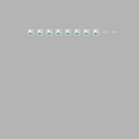
<<
>>