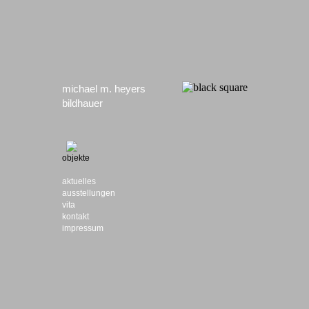
michael m. heyers
bildhauer
objekte
aktuelles
ausstellungen
vita
kontakt
impressum