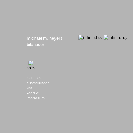
michael m. heyers
bildhauer
objekte
aktuelles
ausstellungen
vita
kontakt
impressum