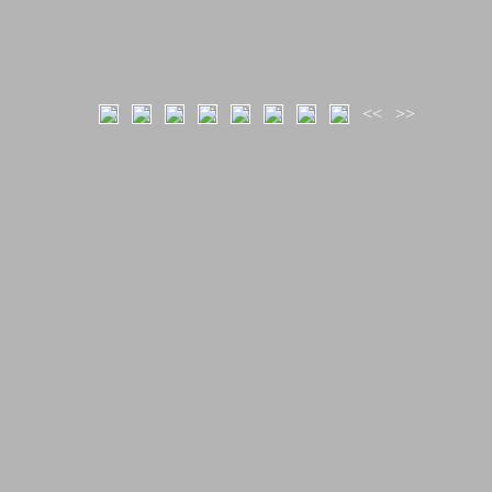
<<
>>