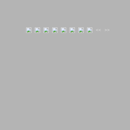
<<
>>