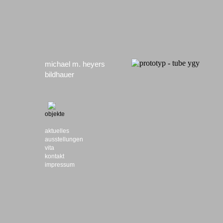
michael m. heyers
bildhauer
objekte
aktuelles
ausstellungen
vita
kontakt
impressum